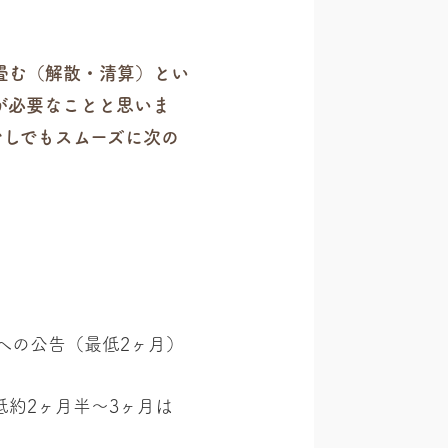
畳む（解散・清算）とい
が必要なことと思いま
少しでもスムーズに次の
報への公告（最低2ヶ月）
約2ヶ月半〜3ヶ月は