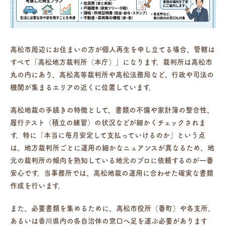
高松市周辺にお住まいの方が個人再生を申し立てる場合、管轄は
すべて「高松地方裁判所（本庁）」になります。裁判所は高松市
丸の内にあり、高松高等裁判所や高松法務局など、行政や司法の
機関が集まるエリアの近くに位置しています。
高松地裁の手続きの特徴として、書類の不備や家計簿の整合性、
履行テスト（積立の練習）の状況などが細かくチェックされま
す。特に「本当に毎月安定して支払っていけるのか」という点
は、地方裁判所ごとに運用の細かなニュアンスが異なるため、地
元の裁判所の傾向を熟知している地元のプロに依頼するのが一番
安心です。当事務所では、高松地裁の運用に合わせた確実な書類
作成を行います。
また、必要書類を集めるために、高松市役所（番町）や各支所、
あるいは香川県内の各自治体の窓口へ足を運ぶ必要があります