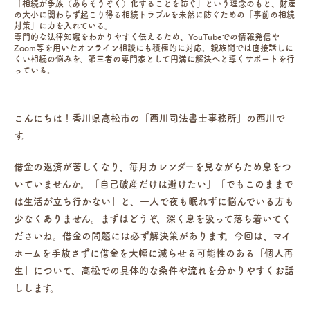
「相続が争族（あらそうぞく）化することを防ぐ」という理念のもと、財産
の大小に関わらず起こり得る相続トラブルを未然に防ぐための「事前の相続
対策」に力を入れている。
専門的な法律知識をわかりやすく伝えるため、YouTubeでの情報発信や
Zoom等を用いたオンライン相談にも積極的に対応。親族間では直接話しに
くい相続の悩みを、第三者の専門家として円満に解決へと導くサポートを行
っている。
こんにちは！香川県高松市の「西川司法書士事務所」の西川で
す。
借金の返済が苦しくなり、毎月カレンダーを見ながらため息をつ
いていませんか。「自己破産だけは避けたい」「でもこのままで
は生活が立ち行かない」と、一人で夜も眠れずに悩んでいる方も
少なくありません。まずはどうぞ、深く息を吸って落ち着いてく
ださいね。借金の問題には必ず解決策があります。今回は、マイ
ホームを手放さずに借金を大幅に減らせる可能性のある「個人再
生」について、高松での具体的な条件や流れを分かりやすくお話
しします。