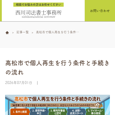
相続でお悩みの方はお任せください
お問い合わせ
西川司法書士事務所
nishikawaJudicial scrivener
記事一覧
高松市で個人再生を行う条件と
手続きの流れ
高松市で個人再生を行う条件と手続き
の流れ
2026年07月01日