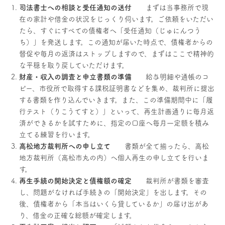
司法書士への相談と受任通知の送付
まずは当事務所で現
在の家計や借金の状況をじっくり伺います。ご依頼をいただい
たら、すぐにすべての債権者へ「受任通知（じゅにんつう
ち）」を発送します。この通知が届いた時点で、債権者からの
督促や毎月の返済はストップしますので、まずはここで精神的
な平穏を取り戻していただけます。
財産・収入の調査と申立書類の準備
給与明細や通帳のコ
ピー、市役所で取得する課税証明書などを集め、裁判所に提出
する書類を作り込んでいきます。また、この準備期間中に「履
行テスト（りこうてすと）」といって、再生計画通りに毎月返
済ができるかを試すために、指定の口座へ毎月一定額を積み
立てる練習を行います。
高松地方裁判所への申し立て
書類が全て揃ったら、高松
地方裁判所（高松市丸の内）へ個人再生の申し立てを行いま
す。
再生手続の開始決定と債権額の確定
裁判所が書類を審査
し、問題がなければ手続きの「開始決定」を出します。その
後、債権者から「本当はいくら貸しているか」の届け出があ
り、借金の正確な総額が確定します。