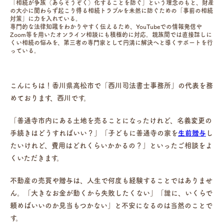
「相続が争族（あらそうぞく）化することを防ぐ」という理念のもと、財産
の大小に関わらず起こり得る相続トラブルを未然に防ぐための「事前の相続
対策」に力を入れている。
専門的な法律知識をわかりやすく伝えるため、YouTubeでの情報発信や
Zoom等を用いたオンライン相談にも積極的に対応。親族間では直接話しに
くい相続の悩みを、第三者の専門家として円満に解決へと導くサポートを行
っている。
こんにちは！香川県高松市で「西川司法書士事務所」の代表を務
めております、西川です。
「善通寺市内にある土地を売ることになったけれど、名義変更の
手続きはどうすればいい？」「子どもに善通寺の家を
生前贈与
し
たいけれど、費用はどれくらいかかるの？」といったご相談をよ
くいただきます。
不動産の売買や贈与は、人生で何度も経験することではありませ
ん。「大きなお金が動くから失敗したくない」「誰に、いくらで
頼めばいいのか見当もつかない」と不安になるのは当然のことで
す。