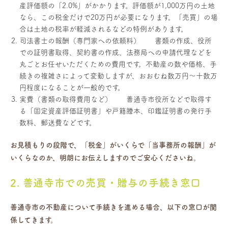
産評価額の「2.0%」がかかります。評価額が1,000万円の土地
なら、この税金だけで20万円が必要になります。「売買」の場
合は土地の税率が軽減されるなどの特例があります。
司法書士の報酬（専門家への依頼料） 書類の作成、役所
での証明書取得、契約書の作成、法務局への申請代理などを
丸ごとお任せいただくための費用です。不動産の数や価格、手
続きの複雑さによって変動しますが、おおむね数万円〜十数万
円程度になることが一般的です。
実費（書類の取得費用など） 善通寺市役所などで取得す
る「固定資産評価証明書」や戸籍謄本、印鑑証明書の発行手
数料、郵送費などです。
お見積もりの段階で、「税金」がいくらで「当事務所の報酬」が
いくらなのか、明朗にお伝えしますのでご安心くださいね。
2. 善通寺市での売買・贈与の手続き窓口
善通寺市の不動産について手続きを進める場合、以下の窓口が関
係してきます。