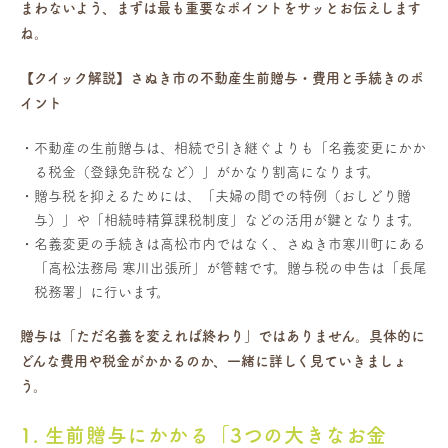
まわないよう、まずは最も重要なポイントをサッとお伝えします
ね。
【クイック解説】さぬき市の不動産生前贈与・費用と手続きのポ
イント
不動産の生前贈与は、相続で引き継ぐよりも「名義変更にかか
る税金（登録免許税など）」がかなり割高になります。
贈与税を抑えるためには、「夫婦の間での特例（おしどり贈
与）」や「相続時精算課税制度」などの活用が鍵となります。
名義変更の手続きは高松市内ではなく、さぬき市寒川町にある
「高松法務局 寒川出張所」が管轄です。贈与税の申告は「長尾
税務署」に行います。
贈与は「ただ名義を変えれば終わり」ではありません。具体的に
どんな費用や税金がかかるのか、一緒に詳しく見ていきましょ
う。
1. 生前贈与にかかる「3つの大きなお金