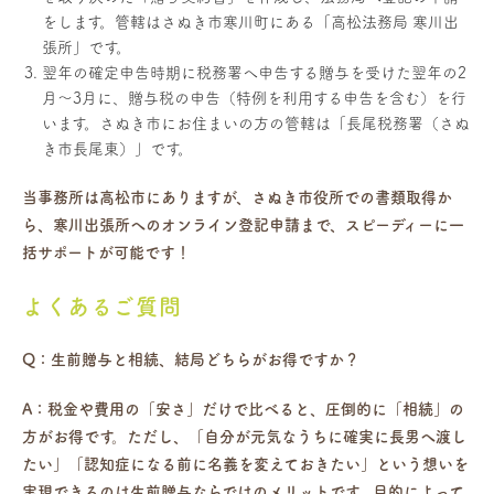
をします。管轄はさぬき市寒川町にある「高松法務局 寒川出
張所」です。
翌年の確定申告時期に税務署へ申告する贈与を受けた翌年の2
月〜3月に、贈与税の申告（特例を利用する申告を含む）を行
います。さぬき市にお住まいの方の管轄は「長尾税務署（さぬ
き市長尾東）」です。
当事務所は高松市にありますが、さぬき市役所での書類取得か
ら、寒川出張所へのオンライン登記申請まで、スピーディーに一
括サポートが可能です！
よくあるご質問
Q：生前贈与と相続、結局どちらがお得ですか？
A：税金や費用の「安さ」だけで比べると、圧倒的に「相続」の
方がお得です。ただし、「自分が元気なうちに確実に長男へ渡し
たい」「認知症になる前に名義を変えておきたい」という想いを
実現できるのは生前贈与ならではのメリットです。目的によって