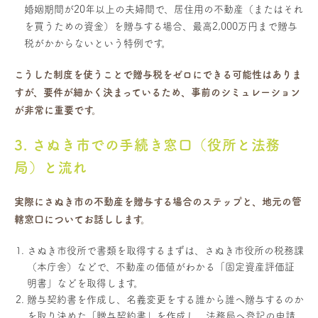
婚姻期間が20年以上の夫婦間で、居住用の不動産（またはそれ
を買うための資金）を贈与する場合、最高2,000万円まで贈与
税がかからないという特例です。
こうした制度を使うことで贈与税をゼロにできる可能性はありま
すが、要件が細かく決まっているため、事前のシミュレーション
が非常に重要です。
3. さぬき市での手続き窓口（役所と法務
局）と流れ
実際にさぬき市の不動産を贈与する場合のステップと、地元の管
轄窓口についてお話しします。
さぬき市役所で書類を取得するまずは、さぬき市役所の税務課
（本庁舎）などで、不動産の価値がわかる「固定資産評価証
明書」などを取得します。
贈与契約書を作成し、名義変更をする誰から誰へ贈与するのか
を取り決めた「贈与契約書」を作成し、法務局へ登記の申請