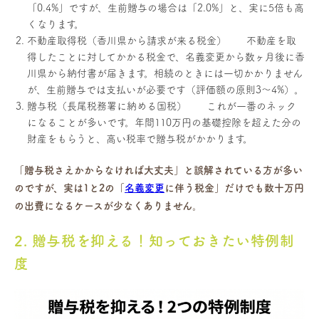
「0.4%」ですが、生前贈与の場合は「2.0%」と、実に5倍も高
くなります。
不動産取得税（香川県から請求が来る税金） 不動産を取
得したことに対してかかる税金で、名義変更から数ヶ月後に香
川県から納付書が届きます。相続のときには一切かかりません
が、生前贈与では支払いが必要です（評価額の原則3〜4%）。
贈与税（長尾税務署に納める国税） これが一番のネック
になることが多いです。年間110万円の基礎控除を超えた分の
財産をもらうと、高い税率で贈与税がかかります。
「贈与税さえかからなければ大丈夫」と誤解されている方が多い
のですが、実は1と2の「
名義変更
に伴う税金」だけでも数十万円
の出費になるケースが少なくありません。
2. 贈与税を抑える！知っておきたい特例制
度