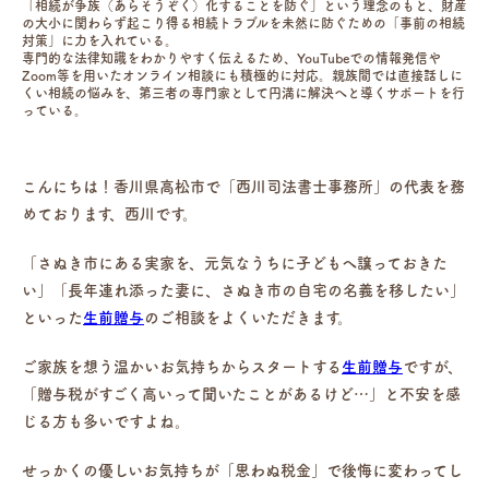
「相続が争族（あらそうぞく）化することを防ぐ」という理念のもと、財産
の大小に関わらず起こり得る相続トラブルを未然に防ぐための「事前の相続
対策」に力を入れている。
専門的な法律知識をわかりやすく伝えるため、YouTubeでの情報発信や
Zoom等を用いたオンライン相談にも積極的に対応。親族間では直接話しに
くい相続の悩みを、第三者の専門家として円満に解決へと導くサポートを行
っている。
こんにちは！香川県高松市で「西川司法書士事務所」の代表を務
めております、西川です。
「さぬき市にある実家を、元気なうちに子どもへ譲っておきた
い」「長年連れ添った妻に、さぬき市の自宅の名義を移したい」
といった
生前贈与
のご相談をよくいただきます。
ご家族を想う温かいお気持ちからスタートする
生前贈与
ですが、
「贈与税がすごく高いって聞いたことがあるけど…」と不安を感
じる方も多いですよね。
せっかくの優しいお気持ちが「思わぬ税金」で後悔に変わってし