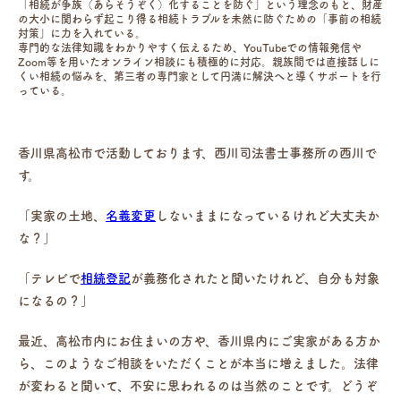
「相続が争族（あらそうぞく）化することを防ぐ」という理念のもと、財産
の大小に関わらず起こり得る相続トラブルを未然に防ぐための「事前の相続
対策」に力を入れている。
専門的な法律知識をわかりやすく伝えるため、YouTubeでの情報発信や
Zoom等を用いたオンライン相談にも積極的に対応。親族間では直接話しに
くい相続の悩みを、第三者の専門家として円満に解決へと導くサポートを行
っている。
香川県高松市で活動しております、西川司法書士事務所の西川で
す。
「実家の土地、
名義変更
しないままになっているけれど大丈夫か
な？」
「テレビで
相続登記
が義務化されたと聞いたけれど、自分も対象
になるの？」
最近、高松市内にお住まいの方や、香川県内にご実家がある方か
ら、このようなご相談をいただくことが本当に増えました。法律
が変わると聞いて、不安に思われるのは当然のことです。どうぞ