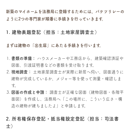
新築のマイホームを法務局に登録するためには、バケツリレーの
ように2つの専門家が順番に手続きを行っていきます。
1. 建物表題登記（担当：土地家屋調査士）
まずは建物の「出生届」にあたる手続きを行います。
書類の準備：
ハウスメーカーや工務店から、建築確認済証や
図面、引渡証明書などの書類を受け取ります。
現地調査：
土地家屋調査士が実際に新居へ伺い、図面通りに
建物が完成しているか、メジャー等を使って測量・確認しま
す。
図面の作成と申請：
調査士が正確な図面（建物図面・各階平
面図）を作成し、法務局へ「この場所に、こういう広さ・構
造の建物が建ちましたよ」と申請します。
2. 所有権保存登記・抵当権設定登記（担当：司法書
士）