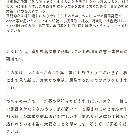
「相続が争族（あらそうぞく）化することを防ぐ」という理念のもと、財産
の大小に関わらず起こり得る相続トラブルを未然に防ぐための「事前の相続
対策」に力を入れている。
専門的な法律知識をわかりやすく伝えるため、YouTubeでの情報発信や
Zoom等を用いたオンライン相談にも積極的に対応。親族間では直接話しに
くい相続の悩みを、第三者の専門家として円満に解決へと導くサポートを行
っている。
こんにちは。香川県高松市で活動している西川司法書士事務所の
西川です。
この度は、マイホームのご新築、誠におめでとうございます！夢
にまで見た新しいお家での生活、想像するだけでワクワクします
よね。
でもその一方で、「新築の登記ってどうすればいいの？」「難し
い手続きがたくさんあって頭が痛い…」と悩まれていませんか？
引っ越しの準備や家具選びで忙しい中、慣れない法律の手続きに
追われるのは本当に大変なことと思います。どうぞ、ご安心くだ
さいね。