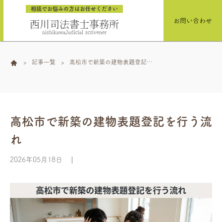
相続でお悩みの方はお任せください
お問い合わせ
西川司法書士事務所
nishikawaJudicial scrivener
記事一覧
高松市で新築の建物表題登記を
行う流れ
高松市で新築の建物表題登記を行う流
れ
2026年05月18日