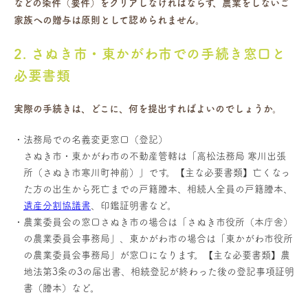
などの条件（要件）をクリアしなければならず、農業をしないご
家族への贈与は原則として認められません。
2. さぬき市・東かがわ市での手続き窓口と
必要書類
実際の手続きは、どこに、何を提出すればよいのでしょうか。
法務局での名義変更窓口（登記）
さぬき市・東かがわ市の不動産管轄は「高松法務局 寒川出張
所（さぬき市寒川町神前）」です。【主な必要書類】亡くなっ
た方の出生から死亡までの戸籍謄本、相続人全員の戸籍謄本、
遺産分割協議書
、印鑑証明書など。
農業委員会の窓口さぬき市の場合は「さぬき市役所（本庁舎）
の農業委員会事務局」、東かがわ市の場合は「東かがわ市役所
の農業委員会事務局」が窓口になります。【主な必要書類】農
地法第3条の3の届出書、相続登記が終わった後の登記事項証明
書（謄本）など。