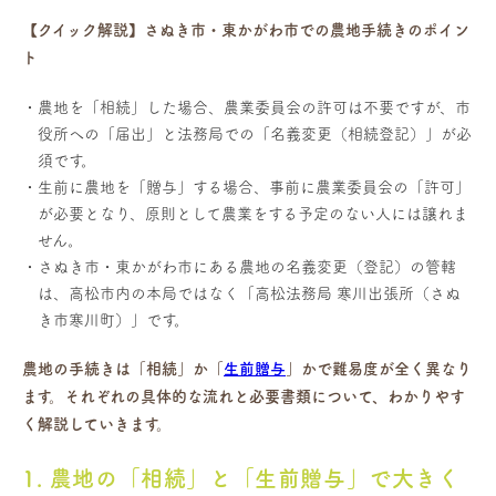
【クイック解説】さぬき市・東かがわ市での農地手続きのポイン
ト
農地を「相続」した場合、農業委員会の許可は不要ですが、市
役所への「届出」と法務局での「名義変更（相続登記）」が必
須です。
生前に農地を「贈与」する場合、事前に農業委員会の「許可」
が必要となり、原則として農業をする予定のない人には譲れま
せん。
さぬき市・東かがわ市にある農地の名義変更（登記）の管轄
は、高松市内の本局ではなく「高松法務局 寒川出張所（さぬ
き市寒川町）」です。
農地の手続きは「相続」か「
生前贈与
」かで難易度が全く異なり
ます。それぞれの具体的な流れと必要書類について、わかりやす
く解説していきます。
1. 農地の「相続」と「生前贈与」で大きく