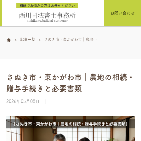
相続でお悩みの方はお任せください
お問い合わせ
西川司法書士事務所
nishikawaJudicial scrivener
記事一覧
さぬき市・東かがわ市｜農地の
相続・贈与手続きと必要書類
さぬき市・東かがわ市｜農地の相続・
贈与手続きと必要書類
2026年05月08日