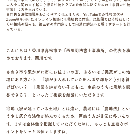
の大小に関わらず起こり得る相続トラブルを未然に防ぐための「事前の相続
対策」に力を入れている。
専門的な法律知識をわかりやすく伝えるため、YouTubeでの情報発信や
Zoom等を用いたオンライン相談にも積極的に対応。親族間では直接話しに
くい相続の悩みを、第三者の専門家として円満に解決へと導くサポートを行
っている。
こんにちは！香川県高松市で「西川司法書士事務所」の代表を務
めております、西川です。
さぬき市や東かがわ市にお住まいの方、あるいはご実家がこの地
域にある方から、「親が手入れしていた田んぼや畑をどう引き継
げばいい？」「農業を継がない子どもに、生前のうちに農地を贈
与できる？」といったご相談を頻繁にいただきます。
宅地（家が建っている土地）とは違い、農地には「農地法」とい
う少し厄介な法律が絡んでくるため、戸惑う方が非常に多いんで
す。まずは全体像を把握していただくために、もっとも重要なポ
イントをサッとお伝えしますね。