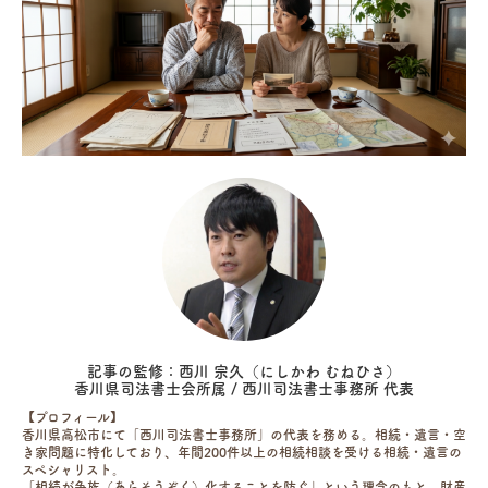
記事の監修：西川 宗久（にしかわ むねひさ）
香川県司法書士会所属 / 西川司法書士事務所 代表
【プロフィール】
香川県高松市にて「西川司法書士事務所」の代表を務める。相続・遺言・空
き家問題に特化しており、年間200件以上の相続相談を受ける相続・遺言の
スペシャリスト。
「相続が争族（あらそうぞく）化することを防ぐ」という理念のもと、財産