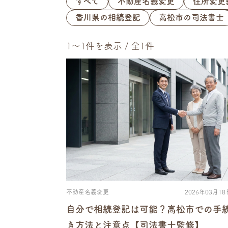
すべて
不動産名義変更
住所変更
香川県の相続登記
高松市の司法書士
1〜1件を表示 / 全1件
不動産名義変更
2026年03月18
自分で相続登記は可能？高松市での手
き方法と注意点【司法書士監修】